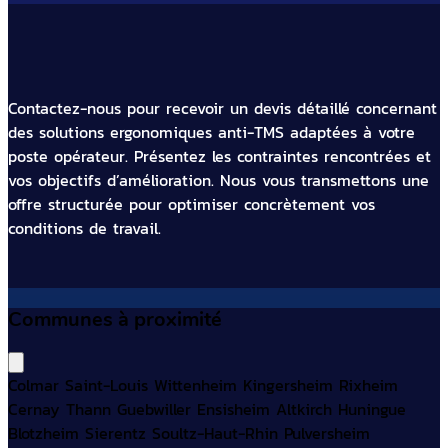
Contactez-nous pour recevoir un devis détaillé concernant
des solutions ergonomiques anti-TMS adaptées à votre
poste opérateur. Présentez les contraintes rencontrées et
vos objectifs d’amélioration. Nous vous transmettons une
offre structurée pour optimiser concrètement vos
conditions de travail.
Communes à proximité
Colmar
Saint-Louis
Wittenheim
Kingersheim
Rixheim
Cernay
Thann
Guebwiller
Ensisheim
Altkirch
Huningue
Blotzheim
Sierentz
Soultz-Haut-Rhin
Pulversheim