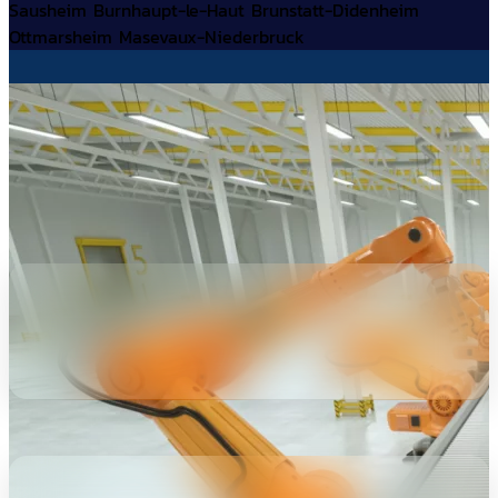
Sausheim
Burnhaupt-le-Haut
Brunstatt-Didenheim
Ottmarsheim
Masevaux-Niederbruck