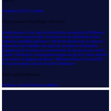
DIPAC
Région Bretagne
Prestations
Tarifs
Conseils
Région Centre Val de Loir
Fournisseur d’outillage industriel
Région Corse
Région Grand Est
Modernisation d’une ligne de production automatisée à Mulhouse
Amélioration ergonomique d’un poste de travail industriel pour
Région Hauts-de-France
réduire la pénibilité opérateur à Mulhouse
Recherche de capteurs
industriels pour stabiliser une ligne de production à Mulhouse
Région Île-de-France
Équipement d’un atelier avec instruments de mesure pour contrôle
qualité à Mulhouse
Aménagement ergonomique d’un poste répétitif
Région Normandie
pour réduire la fatigue opérateur à Mulhouse
Mise en conformité
d’un atelier après audit de sécurité à Mulhouse
Région Nouvelle-Aquitaine
Région Occitanie
Zone géographique
Région Pays de la Loire
Mulhouse
Epinal
Strasbourg
Belfort
Région Provence-Alpes-Côte d’Azur