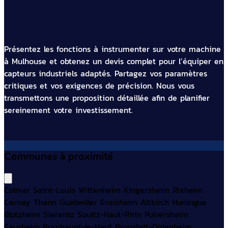
Présentez les fonctions à instrumenter sur votre machine
à Mulhouse et obtenez un devis complet pour l’équiper en
capteurs industriels adaptés. Partagez vos paramètres
critiques et vos exigences de précision. Nous vous
transmettons une proposition détaillée afin de planifier
sereinement votre investissement.
Communes à proximité
Colmar
Saint-Louis
Wittenheim
Kingersheim
Rixheim
Cernay
Thann
Guebwiller
Ensisheim
Altkirch
Huningue
Blotzheim
Sierentz
Soultz-Haut-Rhin
Pulversheim
Sausheim
Burnhaupt-le-Haut
Brunstatt-Didenheim