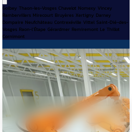
Golbey
Thaon-les-Vosges
Chavelot
Nomexy
Vincey
Rambervillers
Mirecourt
Bruyères
Xertigny
Darney
Dompaire
Neufchâteau
Contrexéville
Vittel
Saint-Dié-des-
Vosges
Raon-l’Étape
Gérardmer
Remiremont
Le
Thillot
Cornimont