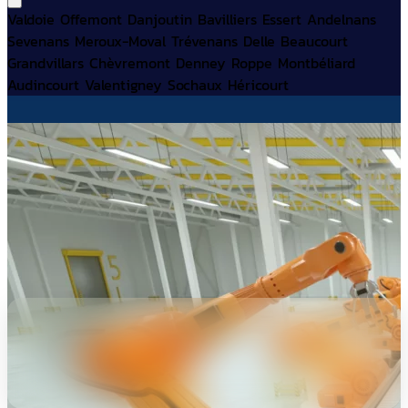
Valdoie
Offemont
Danjoutin
Bavilliers
Essert
Andelnans
Sevenans
Meroux-Moval
Trévenans
Delle
Beaucourt
Grandvillars
Chèvremont
Denney
Roppe
Montbéliard
Audincourt
Valentigney
Sochaux
Héricourt