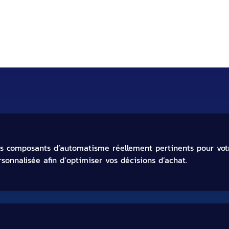
experte en fourniture de capteur
es composants d’automatisme réellement pertinents pour votr
onnalisée afin d’optimiser vos décisions d’achat.