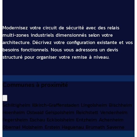
Modernisez votre circuit de sécurité avec des relais
multi-zones industriels dimensionnés selon votre
architecture. Décrivez votre configuration existante et vos
besoins fonctionnels. Nous vous adressons un devis
structuré pour organiser votre remise à niveau.
Communes à proximité
Schiltigheim
Illkirch-Graffenstaden
Lingolsheim
Bischheim
Hoenheim
Ostwald
Geispolsheim
Reichstett
Vendenheim
Fegersheim
Eschau
Eckbolsheim
Entzheim
Achenheim
Obernai
Molsheim
Erstein
Haguenau
Brumath
Saverne