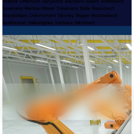
Valdoie
Offemont
Danjoutin
Bavilliers
Essert
Andelnans
Sevenans
Meroux-Moval
Trévenans
Delle
Beaucourt
Grandvillars
Chèvremont
Denney
Roppe
Montbéliard
Audincourt
Valentigney
Sochaux
Héricourt