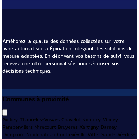
Améliorez la qualité des données collectées sur votre
ligne automatisée à Épinal en intégrant des solutions de
mesure adaptées. En décrivant vos besoins de suivi, vous
recevez une offre personnalisée pour sécuriser vos
décisions techniques.
Communes à proximité
Golbey
Thaon-les-Vosges
Chavelot
Nomexy
Vincey
Rambervillers
Mirecourt
Bruyères
Xertigny
Darney
Dompaire
Neufchâteau
Contrexéville
Vittel
Saint-Dié-des-