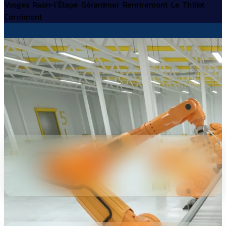
Vosges
Raon-l’Étape
Gérardmer
Remiremont
Le
Thillot
Cornimont