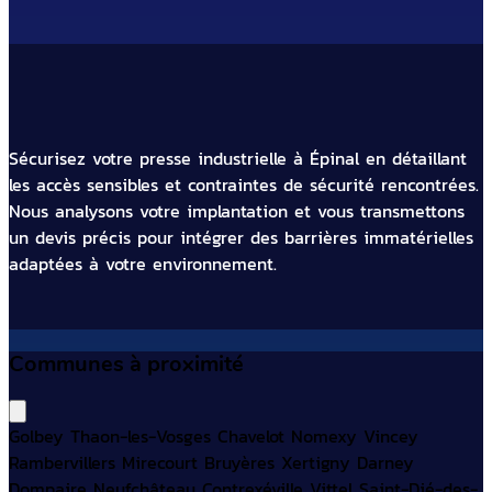
Sécurisez votre presse industrielle à Épinal en détaillant
les accès sensibles et contraintes de sécurité rencontrées.
Nous analysons votre implantation et vous transmettons
un devis précis pour intégrer des barrières immatérielles
adaptées à votre environnement.
Communes à proximité
Golbey
Thaon-les-Vosges
Chavelot
Nomexy
Vincey
Rambervillers
Mirecourt
Bruyères
Xertigny
Darney
Dompaire
Neufchâteau
Contrexéville
Vittel
Saint-Dié-des-