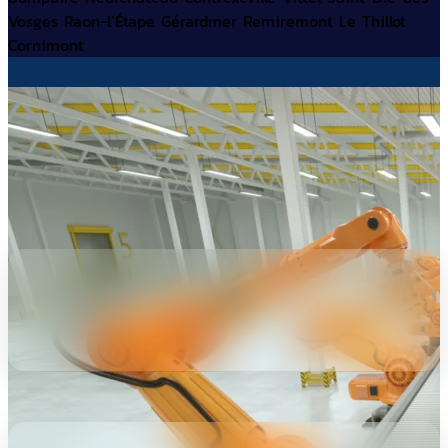
Vosges
Raon-l’Étape
Gérardmer
Remiremont
Le
Thillot
Cornimont