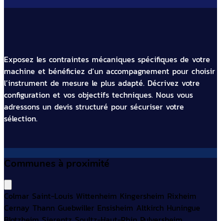
Exposez les contraintes mécaniques spécifiques de votre
machine et bénéficiez d’un accompagnement pour choisir
l’instrument de mesure le plus adapté. Décrivez votre
configuration et vos objectifs techniques. Nous vous
adressons un devis structuré pour sécuriser votre
sélection.
Communes à proximité
Colmar
Saint-Louis
Wittenheim
Kingersheim
Rixheim
Cernay
Thann
Guebwiller
Ensisheim
Altkirch
Huningue
Blotzheim
Sierentz
Soultz-Haut-Rhin
Pulversheim