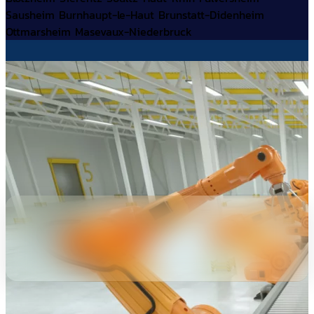
Sausheim
Burnhaupt-le-Haut
Brunstatt-Didenheim
Ottmarsheim
Masevaux-Niederbruck