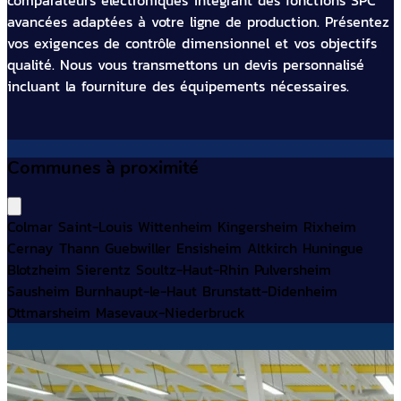
comparateurs électroniques intégrant des fonctions SPC
avancées adaptées à votre ligne de production. Présentez
vos exigences de contrôle dimensionnel et vos objectifs
qualité. Nous vous transmettons un devis personnalisé
incluant la fourniture des équipements nécessaires.
Communes à proximité
Colmar
Saint-Louis
Wittenheim
Kingersheim
Rixheim
Cernay
Thann
Guebwiller
Ensisheim
Altkirch
Huningue
Blotzheim
Sierentz
Soultz-Haut-Rhin
Pulversheim
Sausheim
Burnhaupt-le-Haut
Brunstatt-Didenheim
Ottmarsheim
Masevaux-Niederbruck