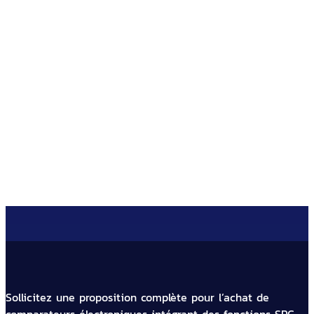
DIPAC, votre fournisseur
d'instruments de mesure industriels
à Mulhouse
Sollicitez une proposition complète pour l’achat de