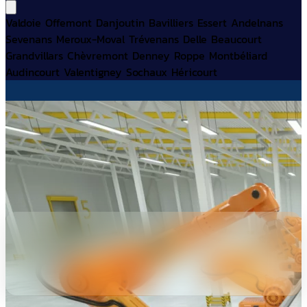
Valdoie
Offemont
Danjoutin
Bavilliers
Essert
Andelnans
Sevenans
Meroux-Moval
Trévenans
Delle
Beaucourt
Grandvillars
Chèvremont
Denney
Roppe
Montbéliard
Audincourt
Valentigney
Sochaux
Héricourt