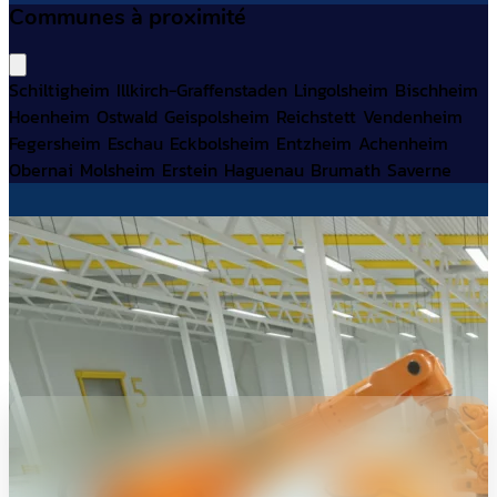
Communes à proximité
Schiltigheim
Illkirch-Graffenstaden
Lingolsheim
Bischheim
Hoenheim
Ostwald
Geispolsheim
Reichstett
Vendenheim
Fegersheim
Eschau
Eckbolsheim
Entzheim
Achenheim
Obernai
Molsheim
Erstein
Haguenau
Brumath
Saverne