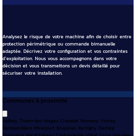
Analysez le risque de votre machine afin de choisir entre
protection périmétrique ou commande bimanuelle
adaptée. Décrivez votre configuration et vos contraintes
d’exploitation. Nous vous accompagnons dans votre
décision et vous transmettons un devis détaillé pour
sécuriser votre installation.
Communes à proximité
Golbey
Thaon-les-Vosges
Chavelot
Nomexy
Vincey
Rambervillers
Mirecourt
Bruyères
Xertigny
Darney
Dompaire
Neufchâteau
Contrexéville
Vittel
Saint-Dié-des-