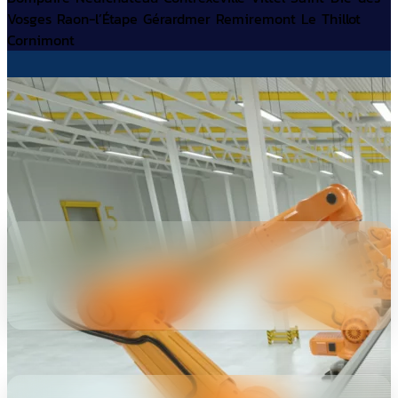
Vosges
Raon-l’Étape
Gérardmer
Remiremont
Le
Thillot
Cornimont